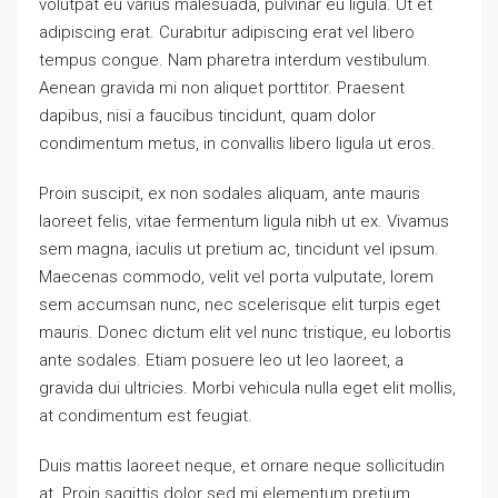
volutpat eu varius malesuada, pulvinar eu ligula. Ut et
adipiscing erat. Curabitur adipiscing erat vel libero
tempus congue. Nam pharetra interdum vestibulum.
Aenean gravida mi non aliquet porttitor. Praesent
dapibus, nisi a faucibus tincidunt, quam dolor
condimentum metus, in convallis libero ligula ut eros.
Proin suscipit, ex non sodales aliquam, ante mauris
laoreet felis, vitae fermentum ligula nibh ut ex. Vivamus
sem magna, iaculis ut pretium ac, tincidunt vel ipsum.
Maecenas commodo, velit vel porta vulputate, lorem
sem accumsan nunc, nec scelerisque elit turpis eget
mauris. Donec dictum elit vel nunc tristique, eu lobortis
ante sodales. Etiam posuere leo ut leo laoreet, a
gravida dui ultricies. Morbi vehicula nulla eget elit mollis,
at condimentum est feugiat.
Duis mattis laoreet neque, et ornare neque sollicitudin
at. Proin sagittis dolor sed mi elementum pretium.