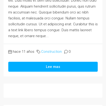
elit. Duis mollis et sem sed sollicitudin. Donec non odio
neque. Aliquam hendrerit sollicitudin purus, quis rutrum
mi accumsan nec. Quisque bibendum orci ac nibh
facilisis, at malesuada orci congue. Nullam tempus
sollicitudin cursus. Ut et adipiscing erat. Curabitur this is
a text link libero tempus congue. Duis mattis laoreet
neque, et ornare neque...
hace 11 años
Construction
0
Lee mas