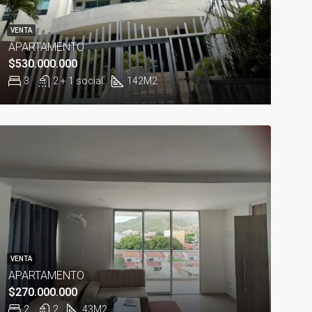
VENTA
APARTAMENTO
$530.000.000
3
2 + 1 social
142
M2
VENTA
APARTAMENTO
$270.000.000
2
2
43M2