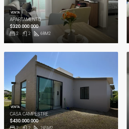
VENTA
APARTAMENTO
$320.000.000
2
2
68
M2
VENTA
CASA CAMPESTRE
$430.000.000
2
2
245M2