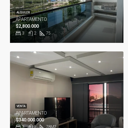
ALQUILER
APARTAMENTO
$2,800.000
3
2
75
VENTA
APARTAMENTO
$340.000.000
3
2
78M2