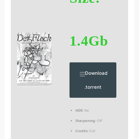
1.4Gb
Download
.torrent
HDR:
No
Sharpening:
Off
Credits:
Full