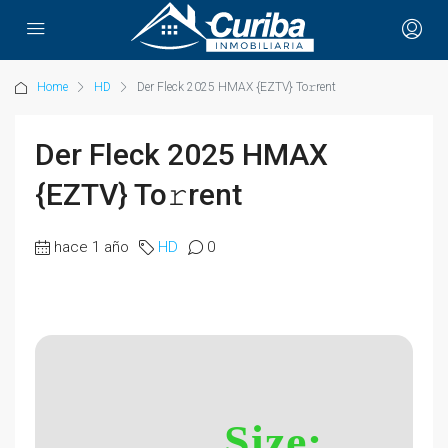
Home
HD
Der Fleck 2025 HMAX {EZTV} To𝚛rent
Der Fleck 2025 HMAX
{EZTV} To𝚛rent
hace 1 año
HD
0
Size: