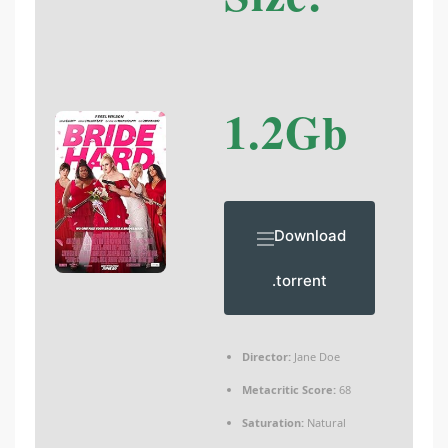
1.2Gb
Download
.torrent
Director:
Jane Doe
Metacritic Score:
68
Saturation:
Natural