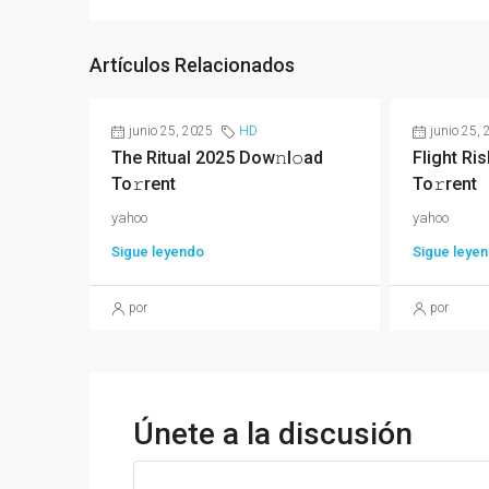
Artículos Relacionados
junio 25, 2025
HD
junio 25,
The Ritual 2025 Dow𝚗l𝚘ad
Flight R
To𝚛rent
To𝚛rent
yahoo
yahoo
Sigue leyendo
Sigue leye
por
por
Únete a la discusión