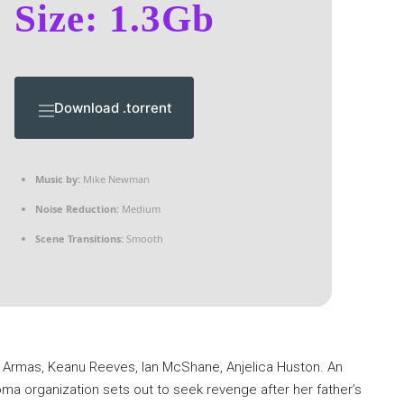
Size: 1.3Gb
Download .torrent
Music by:
Mike Newman
Noise Reduction:
Medium
Scene Transitions:
Smooth
e Armas, Keanu Reeves, Ian McShane, Anjelica Huston. An
Roma organization sets out to seek revenge after her father’s