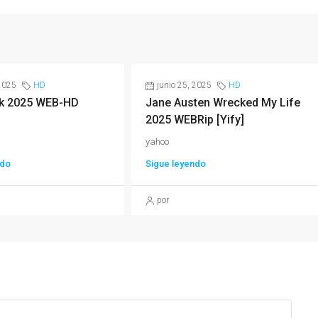
 2025
HD
junio 25, 2025
HD
isk 2025 WEB-HD
Jane Austen Wrecked My Life
2025 WEBRip [Yify]
yahoo
ndo
Sigue leyendo
por