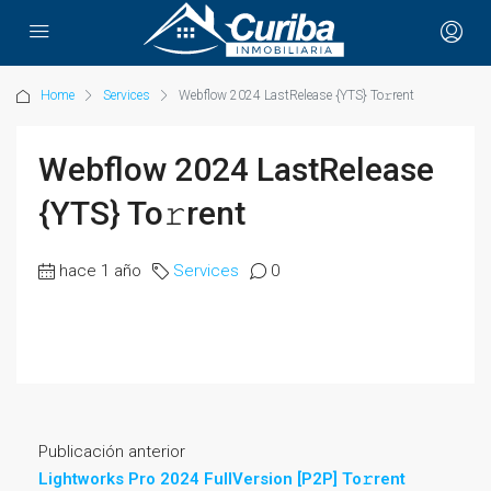
Home
Services
Webflow 2024 LastRelease {YTS} To𝚛rent
Webflow 2024 LastRelease
{YTS} To𝚛rent
hace 1 año
Services
0
Publicación anterior
Lightworks Pro 2024 FullVersion [P2P] To𝚛rent