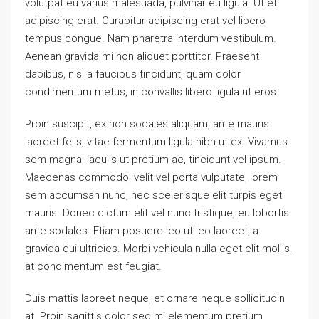
volutpat eu varius malesuada, pulvinar eu ligula. Ut et
adipiscing erat. Curabitur adipiscing erat vel libero
tempus congue. Nam pharetra interdum vestibulum.
Aenean gravida mi non aliquet porttitor. Praesent
dapibus, nisi a faucibus tincidunt, quam dolor
condimentum metus, in convallis libero ligula ut eros.
Proin suscipit, ex non sodales aliquam, ante mauris
laoreet felis, vitae fermentum ligula nibh ut ex. Vivamus
sem magna, iaculis ut pretium ac, tincidunt vel ipsum.
Maecenas commodo, velit vel porta vulputate, lorem
sem accumsan nunc, nec scelerisque elit turpis eget
mauris. Donec dictum elit vel nunc tristique, eu lobortis
ante sodales. Etiam posuere leo ut leo laoreet, a
gravida dui ultricies. Morbi vehicula nulla eget elit mollis,
at condimentum est feugiat.
Duis mattis laoreet neque, et ornare neque sollicitudin
at. Proin sagittis dolor sed mi elementum pretium.