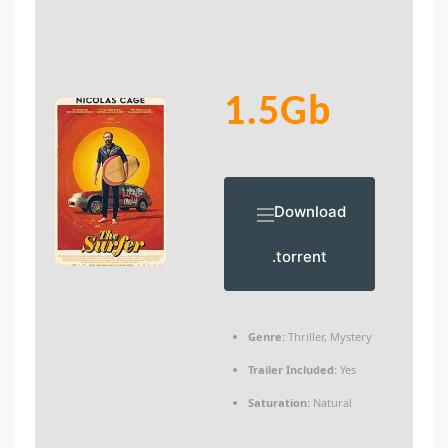
1.5Gb
Download
.torrent
Genre:
Thriller, Mystery
Trailer Included:
Yes
Saturation:
Natural