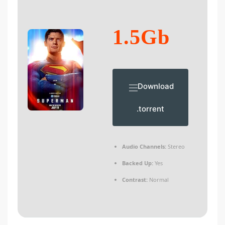
1.5Gb
Download
.torrent
Audio Channels:
Stereo
Backed Up:
Yes
Contrast:
Normal