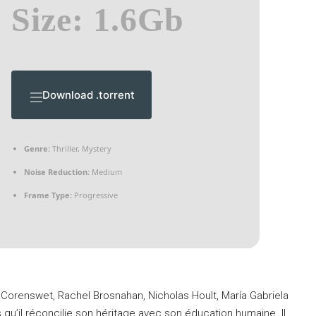
Size: 1.6Gb
Download .torrent
Genre:
Thriller, Mystery
Noise Reduction:
Medium
Frame Type:
Progressive
orenswet, Rachel Brosnahan, Nicholas Hoult, María Gabriela
rs qu’il réconcilie son héritage avec son éducation humaine. Il