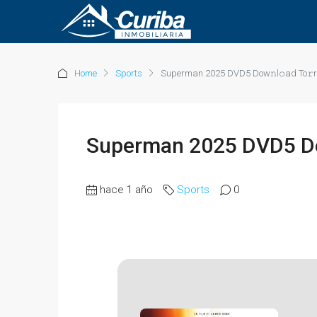
Home
Sports
Superman 2025 DVD5 Dow𝚗l𝚘ad To𝚛r
Superman 2025 DVD5 Dow
hace 1 año
Sports
0