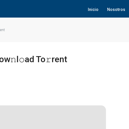
Inicio
Nosotros
ent
𝚗l𝚘ad To𝚛rent