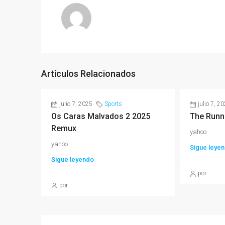
Artículos Relacionados
julio 7, 2025
Sports
julio 7, 2
Os Caras Malvados 2 2025
The Runn
Remux
yahoo
yahoo
Sigue leye
Sigue leyendo
por
por