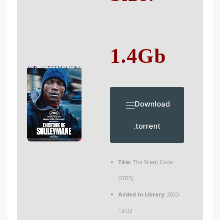
1.4Gb
Download
.torrent
Title:
The Silent Code
(2023)
Added to Library:
2023-
12-02