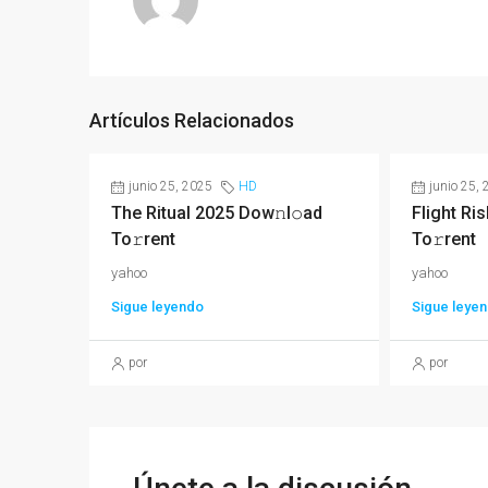
Artículos Relacionados
junio 25, 2025
HD
junio 25,
The Ritual 2025 Dow𝚗l𝚘ad
Flight R
To𝚛rent
To𝚛rent
yahoo
yahoo
Sigue leyendo
Sigue leye
por
por