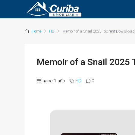
Home
HD
Memoir of a Snail 2025 To𝚛rent Dow𝚗l𝚘ad
Memoir of a Snail 2025 
hace 1 año
HD
0