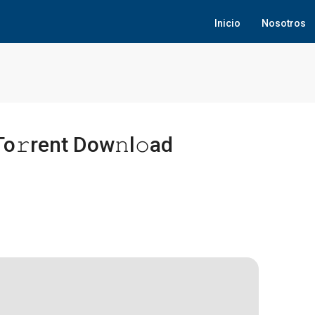
Inicio
Nosotros
To𝚛rent Dow𝚗l𝚘ad