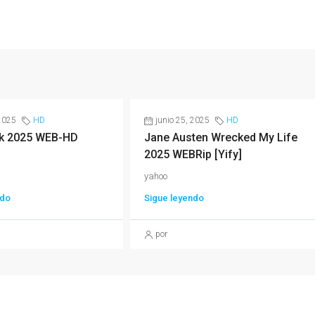
 2025
HD
junio 25, 2025
HD
isk 2025 WEB-HD
Jane Austen Wrecked My Life
2025 WEBRip [Yify]
yahoo
ndo
Sigue leyendo
por