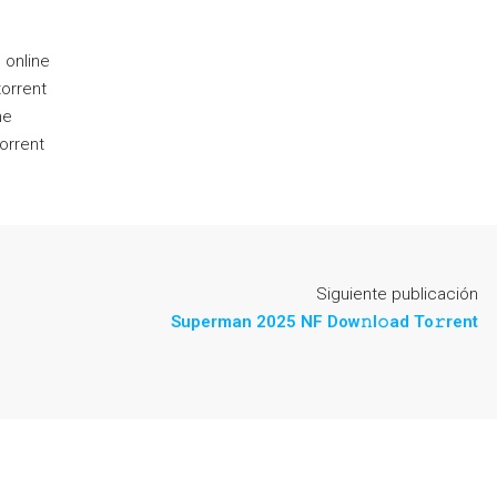
 online
torrent
ne
orrent
Siguiente publicación
Superman 2025 NF Dow𝚗l𝚘ad To𝚛rent