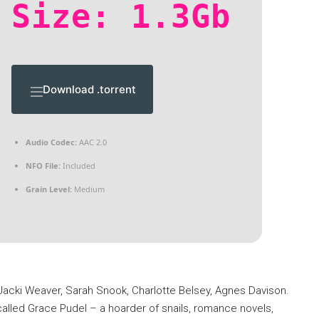
Size: 1.3Gb
Download .torrent
Audio Codec:
AAC 2.0
NFO File:
Included
Grain Level:
Medium
 Jacki Weaver, Sarah Snook, Charlotte Belsey, Agnes Davison.
lled Grace Pudel – a hoarder of snails, romance novels,