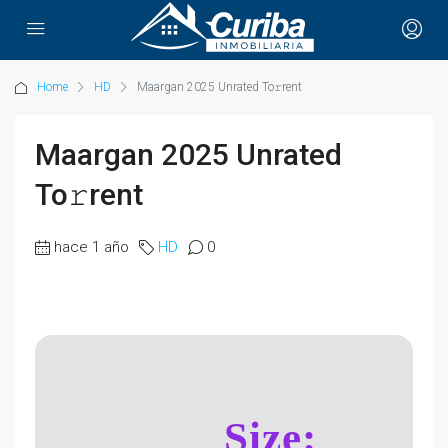
Home
HD
Maargan 2025 Unrated To𝚛rent
Maargan 2025 Unrated
To𝚛rent
hace 1 año
HD
0
Size: