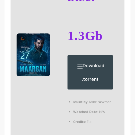
1.3Gb
Download
.torrent
Music by:
Mike Newman
Watched Date:
N/A
Credits:
Full