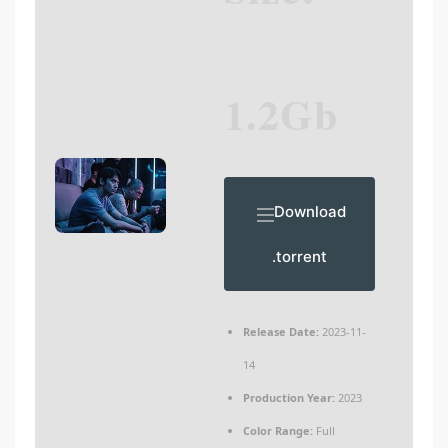
1.2Gb
Download
.torrent
Release Date:
2023-11-
14
Production Year:
2023
Color Range:
Full