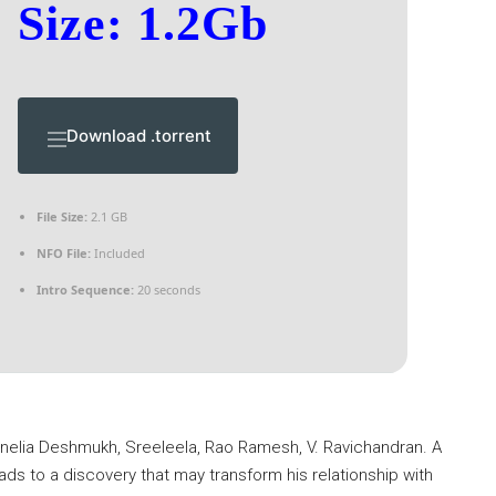
Size: 1.2Gb
Download .torrent
File Size:
2.1 GB
NFO File:
Included
Intro Sequence:
20 seconds
enelia Deshmukh, Sreeleela, Rao Ramesh, V. Ravichandran. A
s to a discovery that may transform his relationship with