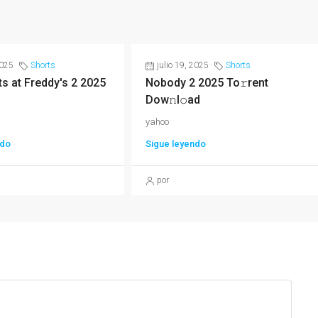
2025
Shorts
julio 19, 2025
Shorts
ts at Freddy's 2 2025
Nobody 2 2025 To𝚛rent
Dow𝚗l𝚘ad
yahoo
ndo
Sigue leyendo
por