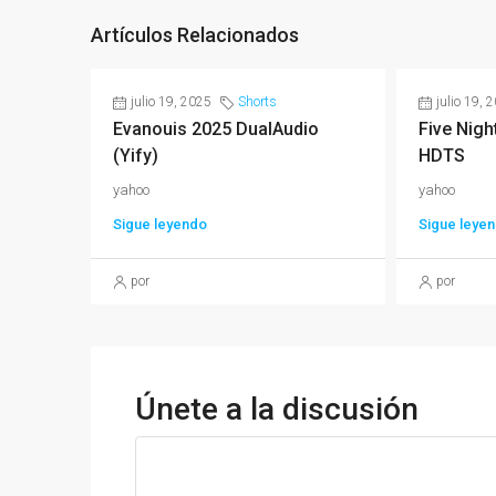
Artículos Relacionados
julio 19, 2025
Shorts
julio 19, 
Evanouis 2025 DualAudio
Five Nigh
(Yify)
HDTS
yahoo
yahoo
Sigue leyendo
Sigue leye
por
por
Únete a la discusión