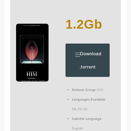
1.2Gb
Download
.torrent
Release Group:
EVO
Languages Available:
EN, FR, DE
Subtitle Language:
English