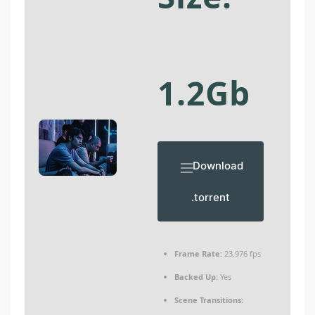
1.2Gb
Download
.torrent
Frame Rate:
23.976 fps
Backed Up:
Yes
Scene Transitions: