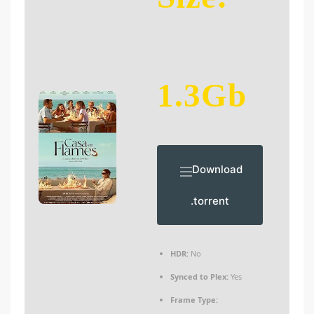
1.3Gb
Download
.torrent
HDR:
No
Synced to Plex:
Yes
Frame Type: