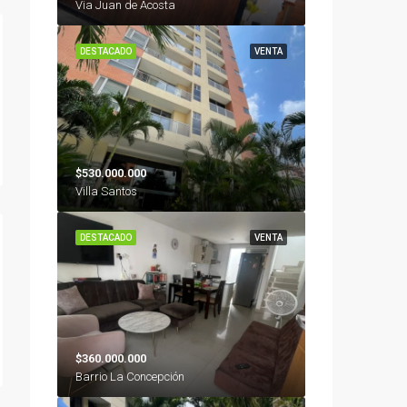
Via Juan de Acosta
DESTACADO
VENTA
$530.000.000
Villa Santos
DESTACADO
VENTA
$360.000.000
Barrio La Concepción