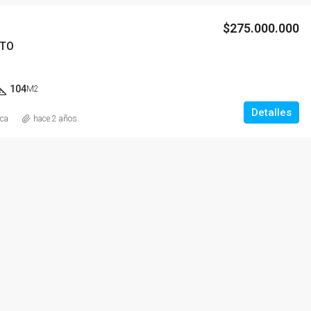
$275.000.000
TO
104
M2
Detalles
ica
hace 2 años