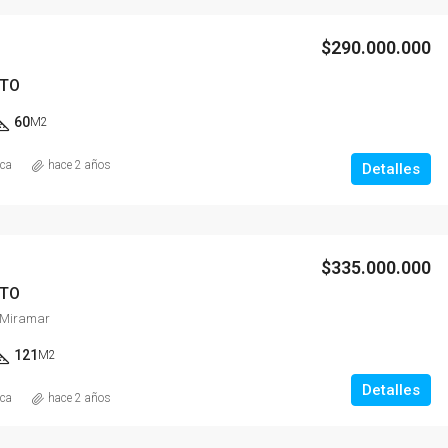
$290.000.000
TO
60
M2
ica
hace 2 años
Detalles
$335.000.000
TO
Miramar
121
M2
Detalles
ica
hace 2 años