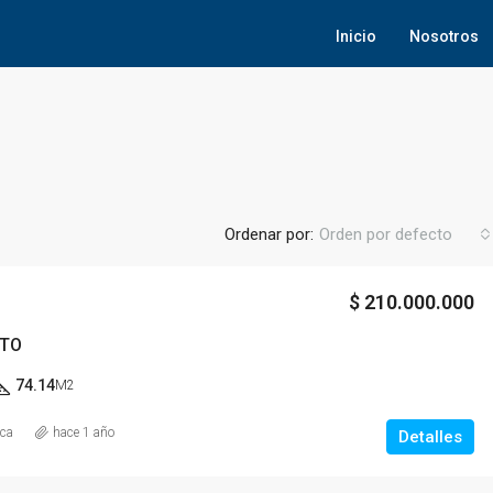
Inicio
Nosotros
Ordenar por:
Orden por defecto
$ 210.000.000
TO
74.14
M2
ica
hace 1 año
Detalles