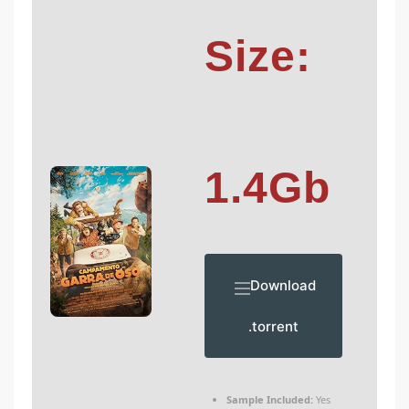
Size:
1.4Gb
Download
.torrent
Sample Included:
Yes